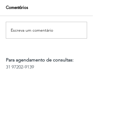
Comentários
Escreva um comentário
Você conhece os
Planejamento vir
benefícios do BOTOX?
cirurgia ortognát
Para agendamento de consultas:
31 97202-9139
Dúvidas ou marcação de consulta
Agendamento online: