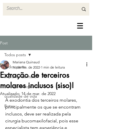
Post
Todos posts
Mariana Quinaud
Todos posts
16 de fev. de 2022
1 min de leitura
Extração de terceiros
implante dentário
molares inclusos (siso)!
Cirurgia ortognática
Atualizado:
14 de mar. de 2022
qualidade de vida
A exodontia dos terceiros molares, 
Botox
principalmente os que se encontram 
inclusos, deve ser realizada pela 
cirurgia bucomaxilofacial, pois esse 
especialista tem experiência e 