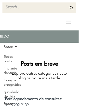
BLOG
Botox
Todos
posts
Posts em breve
implante
dentário
Explore outras categorias neste
blog ou volte mais tarde.
Cirurgia
ortognática
qualidade
de vida
Para agendamento de consultas:
Botox
31 97202-9139